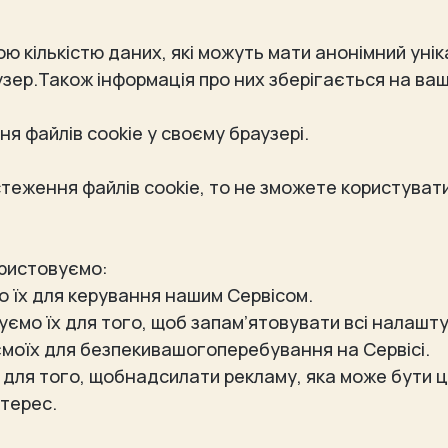
ою кількістю даних, які можуть мати анонімний уні
зер.Також інформація про них зберігається на ва
я файлів cookie у своєму браузері.
стеження файлів cookie, то не зможете користува
користовуємо:
о їх для керування нашим Сервісом.
ємо їх для того, щоб запам’ятовувати всі налаштув
ємоїх для безпекивашогоперебування на Сервісі.
 для того, щобнадсилати рекламу, яка може бути ц
нтерес.