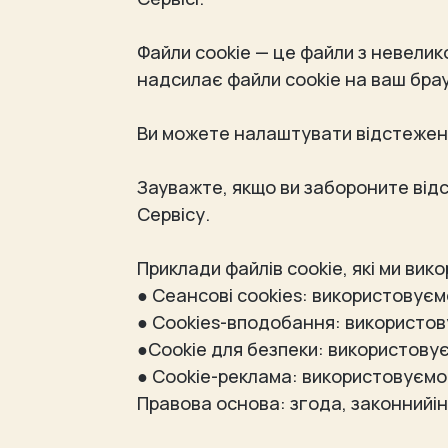
Файли cookie — це файли з невелик
надсилає файли cookie на ваш брау
Ви можете налаштувати відстеженн
Зауважте, якщо ви забороните від
Сервісу.
Приклади файлів cookie, які ми ви
● Сеансові cookies: використовуєм
● Сookies-вподобання: використову
●Сookie для безпеки: використову
● Сookie-реклама: використовуємо
Правова основа: згода, законнийі