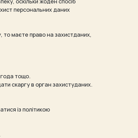
еку, оскільки жоден спосіб
ахист персональних даних
 то маєте право на захистданих,
згода тощо.
дати скаргу в орган захистуданих.
атися із політикою
.