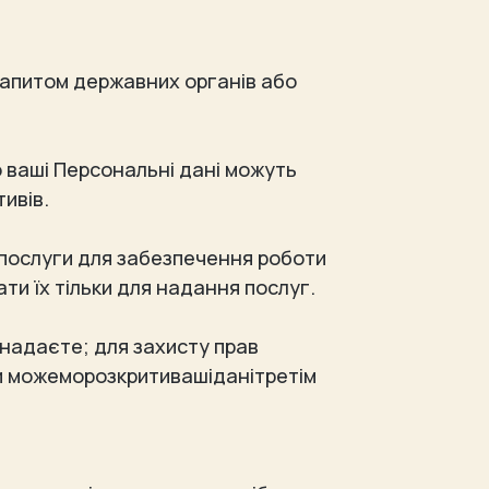
запитом державних органів або
то ваші Персональні дані можуть
тивів.
 послуги для забезпечення роботи
ти їх тільки для надання послуг.
 надаєте; для захисту прав
 Ми можеморозкритивашіданітретім