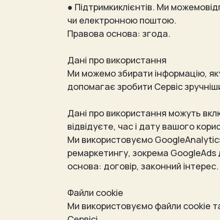
● Підтримкиклієнтів. Ми можемовід
чи електронною поштою.
Правова основа: згода.
Дані про використання
Ми можемо збирати інформацію, як
допомагає зробити Сервіс зручніши
Дані про використання можуть вклю
відвідуєте, час і дату вашого кор
Ми використовуємо GoogleAnalytics
ремаркетингу, зокрема GoogleAds 
основа: договір, законний інтерес
Файли cookie
Ми використовуємо файли cookie та
Сервісі.