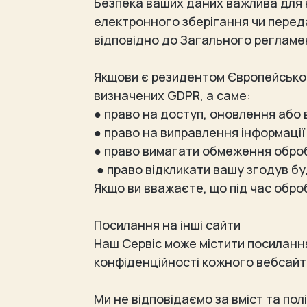
Безпека ваших даних важлива для 
електронного зберігання чи перед
відповідно до Загального регламе
Якщови є резидентом Європейськог
визначених GDPR, а саме:
● право на доступ, оновлення або 
● право на виправлення інформаці
● право вимагати обмеження обро
● право відкликати вашу згодув бу
Якщо ви вважаєте, що під час обро
Посилання на інші сайти
Наш Сервіс може містити посилання
конфіденційності кожного вебсайту
Ми не відповідаємо за вміст та пол