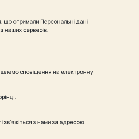
я, що отримали Персональні дані
 з наших серверів.
адішлемо сповіщення на електронну
орінці.
і зв’яжіться з нами за адресою: