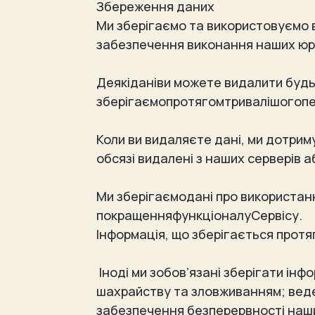
Збереження даних
Ми зберігаємо та використовуємо в
забезпечення виконання наших юр
Деякіданіви можете видалити будь-
зберігаємопротягомтривалішогопе
Коли ви видаляєте дані, ми дотрим
обсязі видалені з наших серверів а
Ми зберігаємодані про використан
покращенняфункціоналуСервісу.
Інформація, що зберігається прот
Іноді ми зобов’язані зберігати ін
шахрайству та зловживанням; веде
забезпечення безперервності наших