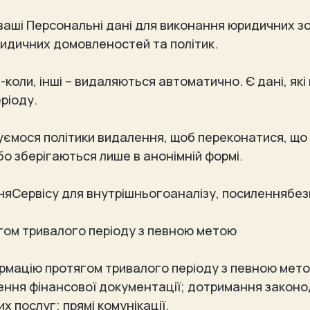
аші Персональні дані для виконання юридичних зо
идичних домовленостей та політик.
коли, інші – видаляються автоматично. Є дані, які
ріоду.
уємося політики видалення, щоб переконатися, що 
бо зберігаються лише в анонімній формі.
няСервісу для внутрішньогоаналізу, посиленнябез
ягом тривалого періоду з певною метою
формацію протягом тривалого періоду з певною мето
ння фінансової документації; дотримання законо
 послуг; прямі комунікації.