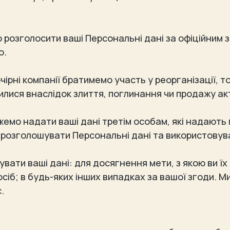
розголосити ваші Персональні дані за офіційним 
о.
чірні компанії братимемо участь у реорганізації, 
илися внаслідок злиття, поглинання чи продажу ак
емо надати ваші дані третім особам, які надають
е розголошувати Персональні дані та використовува
вати ваші дані: для досягнення мети, з якою ви їх
 осіб; в будь-яких інших випадках за вашої згоди.
с.