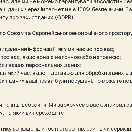
нас, але ми не можемо гарантувати абсолютну безп
ачі даних через Інтернет не є 100% безпечними. З
нту про захистданих (GDPR)
о Союзу та Європейськогоекономічного простору,
видалення інформації, яку ми маємо про вас;
ї про вас, якщо вона є неточною або неповною;
бки ваших персональних даних;
дь-який час, якщо підставою для обробки даних є 
бки даних ваші права були порушені, то можете по
 на інші вебсайти. Ми заохочуємо вас ознайомлюв
, на який ви переходите.
ітику конфіденційності сторонніх сайтів чи сервісів