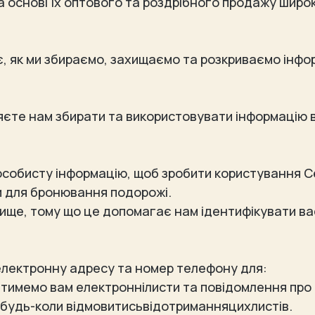
 основі їх оптового та роздрібного продажу широ
, як ми збираємо, захищаємо та розкриваємо інфор
єте нам збирати та використовувати інформацію ві
собисту інформацію, щоб зробити користування С
и для бронювання подорожі.
звище, тому що це допомагає нам ідентифікувати ва
електронну адресу та номер телефону для:
тимемо вам електроннілисти та повідомлення про н
будь-коли відмовитисьвідотриманняцихлистів.