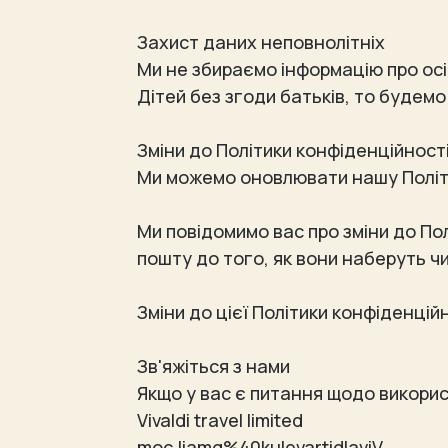
Захист даних неповнолітніх
Ми не збираємо інформацію про осіб
Дітей без згоди батьків, то будем
Зміни до Політики конфіденційност
Ми можемо оновлювати нашу Політ
Ми повідомимо вас про зміни до По
пошту до того, як вони наберуть ч
Зміни до цієї Політики конфіденцій
Зв'яжіться з нами
Якщо у вас є питання щодо викорис
Vivaldi travel limited
moc.liamg%40kulevartidlaviV