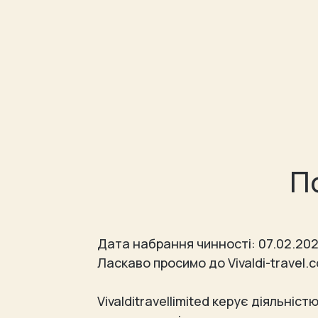
П
Дата набрання чинності: 07.02.20
Ласкаво просимо до Vivaldi-travel.
Vivalditravellimited керує діяльніс