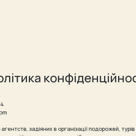
олітика конфіденційнос
24
com
тю агентств, задіяних в організації подорожей, турів