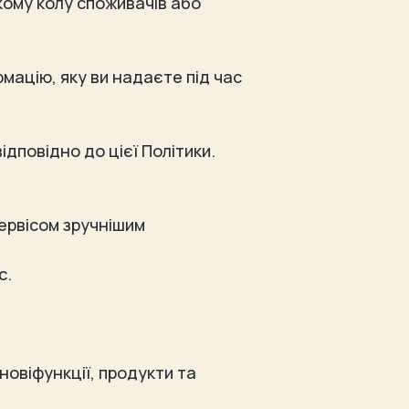
кому колу споживачів або
мацію, яку ви надаєте під час
дповідно до цієї Політики.
ервісом зручнішим
с.
овіфункції, продукти та