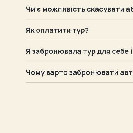
Чи є можливість скасувати а
В залежності від тура, є можливість пов
напрямок і дати.
Як оплатити тур?
Після того, як ви обрали подорож ми укл
отримуєте чек підтвердження оплати
Я забронювала тур для себе і
Всі наші авторські тури передбачають за
укладання договору і бронювання тура
Чому варто забронювати автор
Обожнюю це питання! Всі наші тури створ
Ми враховуємо побажання наших клієнтів
У наших тарах кожен гість почуває себе
У нас міні групи. В залежності від напрям
У наших турах здійснюються мрії, знаход