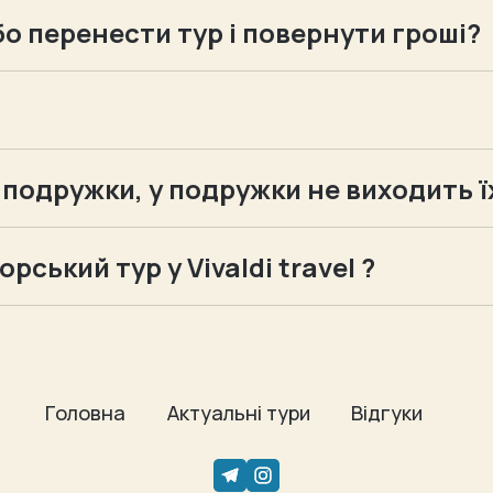
бо перенести тур і повернути гроші?
ернути до 100% оплати, або перенести дати подоро
адаємо договір і відправляємо рахунок на оплату. О
 подружки, у подружки не виходить ї
міну туриста без доплат і штрафів. Більш детальна
ський тур у Vivaldi travel ?
ені з любовʼю і професіоналізмом.
 і створюємо програми, які назавжди лишаються в
 бажаним і особливим.
ку, від 10 до 20 людей
Головна
Актуальні тури
Відгуки
яться нові друзі і змінюється стан