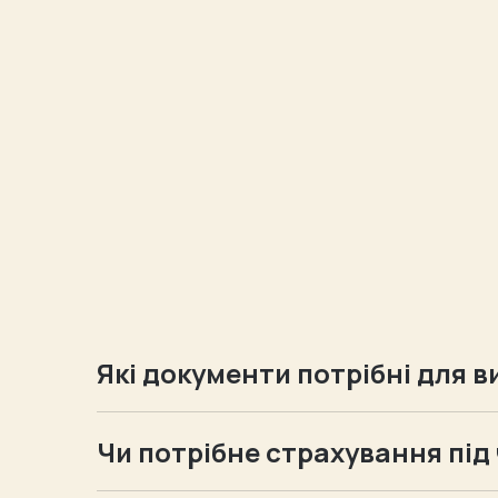
Які документи потрібні для в
Для подорожей за кордон вам потрібен д
Дітям від народження до 18 років потрі
Чи потрібне страхування під
українського кордону. Якщо дитина подор
Так. У вартість кожного нашого туру в
дорослими, потрібен нотаріальний дозвіл