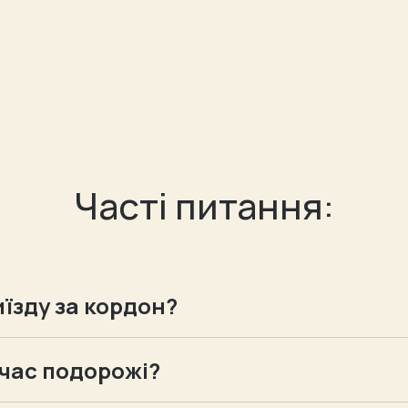
Часті питання:
иїзду за кордон?
іючий закордонний паспорт. Подовжені паспорти н
бен власний закордонний паспорт і оригінал свідоц
 час подорожі?
ожує з одним із батьків, дозвіл від другого не п
ходить медичне туристичне страхування. Якщо інш
 від одного з батьків