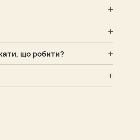
жі, або перебронювати свій тур на інший
плата здійснюється на р/р компанії, ви
хати, що робити?
 інформація надається під час
 серці теплими спогадами.