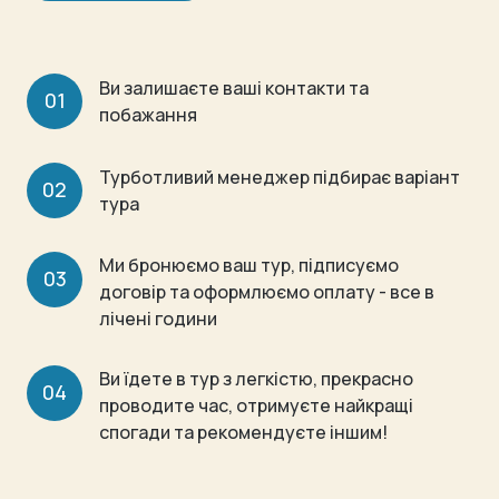
Ви залишаєте ваші контакти та 
01
побажання
Турботливий менеджер підбирає варіант 
02
тура
Ми бронюємо ваш тур, підписуємо 
03
договір та оформлюємо оплату - все в 
лічені години
Ви їдете в тур з легкістю, прекрасно 
04
проводите час, отримуєте найкращі 
спогади та рекомендуєте іншим!