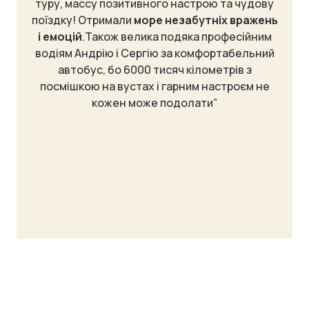
туру, массу позитивного настрою та чудову
поїздку! Отримали
море незабутніх вражень
і емоцій
.Також велика подяка професійним
водіям Андрію і Сергію за комфортабельний
автобус, бо 6000 тисяч кілометрів з
посмішкою на вустах і гарним настроєм не
кожен може подолати”