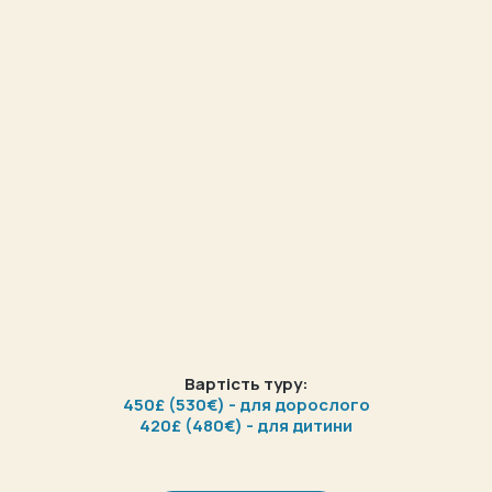
Вартість туру:
450£ (530€) - для дорослого
420£ (480€) - для дитини